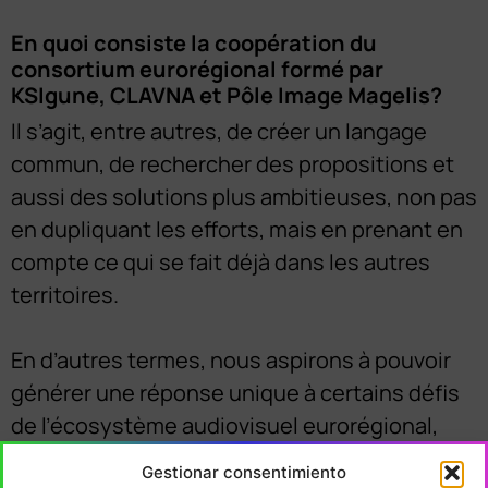
En quoi consiste la coopération du
consortium eurorégional formé par
KSIgune, CLAVNA et Pôle Image Magelis?
Il s’agit, entre autres, de créer un langage
commun, de rechercher des propositions et
aussi des solutions plus ambitieuses, non pas
en dupliquant les efforts, mais en prenant en
compte ce qui se fait déjà dans les autres
territoires.
En d’autres termes, nous aspirons à pouvoir
générer une réponse unique à certains défis
de l’écosystème audiovisuel eurorégional,
c’est-à-dire les défis du secteur, mais aussi de
Gestionar consentimiento