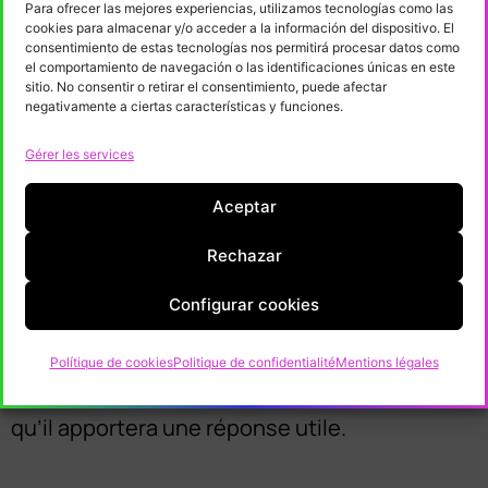
l’éducation et de la formation associées au
Para ofrecer las mejores experiencias, utilizamos tecnologías como las
cookies para almacenar y/o acceder a la información del dispositivo. El
secteur, les stratégies territoriales ou l’impact
consentimiento de estas tecnologías nos permitirá procesar datos como
sur la société.
el comportamiento de navegación o las identificaciones únicas en este
sitio. No consentir o retirar el consentimiento, puede afectar
negativamente a ciertas características y funciones.
À court terme, et compte tenu du fait que
Gérer les services
nous commençons à peine, notre objectif est
de jeter les premières bases de tout cela :
Aceptar
activer les personnes et les entités qui
Rechazar
composent l’écosystème, créer des espaces
de rencontre, partager des connaissances et
Configurar cookies
des pratiques de manière systématique. Ce
modèle répond à un besoin que nous avons
Polítique de cookies
Politique de confidentialité
Mentions légales
déjà identifié et, en ce sens, nous espérons
qu’il apportera une réponse utile.