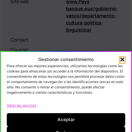
Site web
www.Pays
basque.eus/gobierno-
vasco/departamento-
cultura-politica-
linguistica/
Contact
Courriel
Gestionar consentimiento
Para ofrecer las mejores experiencias, utilizamos tecnologías como las
cookies para almacenar y/o acceder a la información del dispositivo. El
consentimiento de estas tecnologías nos permitirá procesar datos como
el comportamiento de navegación o las identificaciones únicas en este
sitio. No consentir o retirar el consentimiento, puede afectar
Département de l'éducation,
negativamente a ciertas características y funciones.
gouvernement basque
Gérer les services
Région
Pays basque
Aceptar
Typologie
Administration