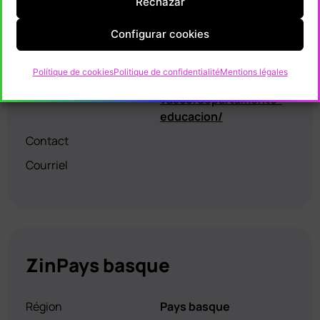
Rechazar
Activités de la chaîne
Gestion et
de valeur
réglementation
Configurar cookies
Site web
www.Pays
Polítique de cookies
Politique de confidentialité
Mentions légales
basque.eus/gobierno-
vasco/departamento-
educacion/
Contact
Courriel
ZinPays basque
Région
Pays basque