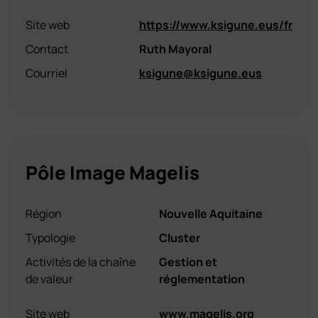
Site web
https://www.ksigune.eus/fr
Contact
Ruth Mayoral
Courriel
ksigune@ksigune.eus
Pôle Image Magelis
Région
Nouvelle Aquitaine
Typologie
Cluster
Activités de la chaîne
Gestion et
de valeur
réglementation
Site web
www.magelis.org