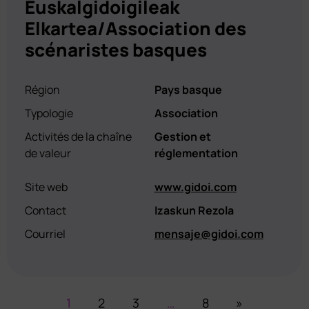
Euskalgidoigileak
Elkartea/Association des
scénaristes basques
Région
Pays basque
Typologie
Association
Activités de la chaîne
Gestion et
de valeur
réglementation
Site web
www.gidoi.com
Contact
Izaskun Rezola
Courriel
mensaje@gidoi.com
1
2
3
…
8
»