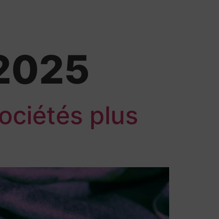
2025
ociétés plus