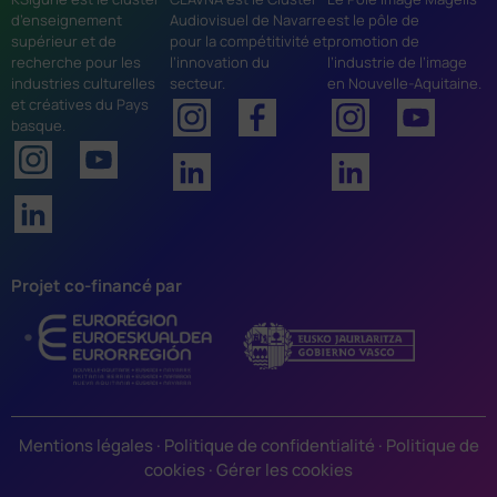
d’enseignement
Audiovisuel de Navarre
est le pôle de
supérieur et de
pour la compétitivité et
promotion de
recherche pour les
l’innovation du
l’industrie de l’image
industries culturelles
secteur.
en Nouvelle-Aquitaine.
et créatives du Pays
basque.
Projet co-financé par
Mentions légales
·
Politique de confidentialité
·
Politique de
cookies
·
Gérer les cookies