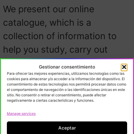
We present our online
catalogue, which is a
collection of information to
help you study, carry out
research, learn about best
Gestionar consentimiento
practices, or start a
Para ofrecer las mejores experiencias, utilizamos tecnologías como las
cookies para almacenar y/o acceder a la información del dispositivo. El
consentimiento de estas tecnologías nos permitirá procesar datos como
collaboration with actors in
el comportamiento de navegación o las identificaciones únicas en este
sitio. No consentir o retirar el consentimiento, puede afectar
the audiovisual sector in the
negativamente a ciertas características y funciones.
Manage services
Basque Country, Navarre or
New Aquitaine We want to
Aceptar