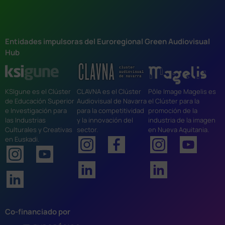
Entidades impulsoras del Euroregional Green Audiovisual
Hub
KSIgune es el Clúster
CLAVNA es el Clúster
Pôle Image Magelis es
de Educación Superior
Audiovisual de Navarra
el Clúster para la
e Investigación para
para la competitividad
promoción de la
las Industrias
y la innovación del
industria de la imagen
Culturales y Creativas
sector.
en Nueva Aquitania.
en Euskadi.
Co-financiado por