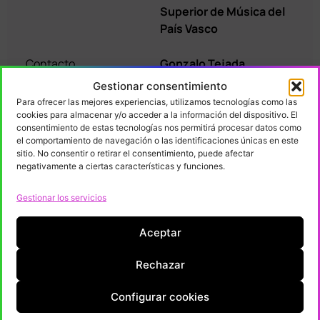
Superior de Música del
País Vasco
Contacto
Gonzalo Tejada
Gestionar consentimiento
E-mail
coordinacion.master@
Para ofrecer las mejores experiencias, utilizamos tecnologías como las
musikene.eus
cookies para almacenar y/o acceder a la información del dispositivo. El
consentimiento de estas tecnologías nos permitirá procesar datos como
el comportamiento de navegación o las identificaciones únicas en este
sitio. No consentir o retirar el consentimiento, puede afectar
negativamente a ciertas características y funciones.
Gestionar los servicios
Diseño Gráfico
Aceptar
Territorio
Euskadi
Rechazar
Nivel de la titulación
Grado Universitario o
equivalente
Configurar cookies
Título / Diploma
Grado Universitario