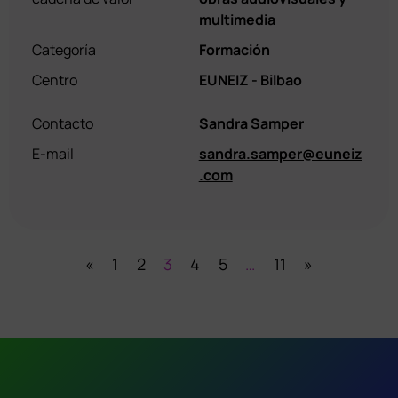
multimedia
Categoría
Formación
Centro
EUNEIZ - Bilbao
Contacto
Sandra Samper
E-mail
sandra.samper@euneiz
.com
«
1
2
3
4
5
…
11
»