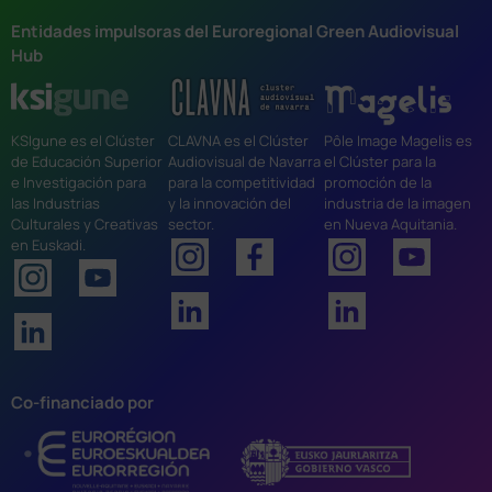
Entidades impulsoras del Euroregional Green Audiovisual
Hub
KSIgune es el Clúster
CLAVNA es el Clúster
Pôle Image Magelis es
de Educación Superior
Audiovisual de Navarra
el Clúster para la
e Investigación para
para la competitividad
promoción de la
las Industrias
y la innovación del
industria de la imagen
Culturales y Creativas
sector.
en Nueva Aquitania.
en Euskadi.
Co-financiado por