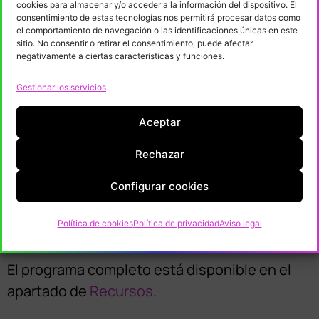
cookies para almacenar y/o acceder a la información del dispositivo. El
consentimiento de estas tecnologías nos permitirá procesar datos como
Las profesionales y entidades que las han
el comportamiento de navegación o las identificaciones únicas en este
sitio. No consentir o retirar el consentimiento, puede afectar
acompañado han sido:
negativamente a ciertas características y funciones.
– Nueva Aquitania: Corto Studio, Amélie
Gestionar los servicios
Harrault, Camille Serceau, Superprod
– Navarra: Amaia Merino, María Manero,
Aceptar
Estudio Ruido, Mikel Salas, Platipus y Wombat
– Euskadi: Musikene, Zineuskadi, Sultana
Rechazar
Films, Diego Hergueda, Garbiñe Ortega,
Configurar cookies
Shandra Martínez, Sonia Estévez, Gidoi,
Beatriz Iso Soto
Política de cookies
Política de privacidad
Aviso legal
El programa completo está disponible en el
apartado de
Recursos
.